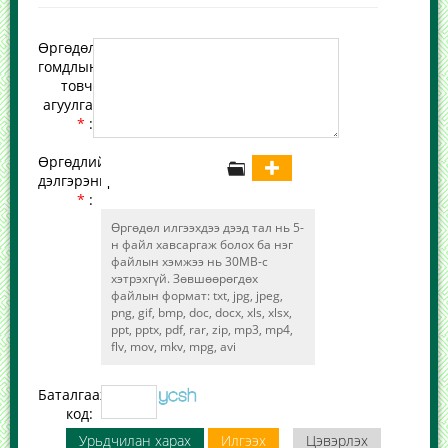
Өргөдөл,
гомдлын
товч
агуулга
*
:
Өргөдлийн
дэлгэрэнгүй
*
:
Өргөдөл илгээхдээ дээд тал нь 5-
н файл хавсаргаж болох ба нэг
файлын хэмжээ нь 30MB-с
хэтрэхгүй. Зөвшөөрөгдөх
файлын формат: txt, jpg, jpeg,
png, gif, bmp, doc, docx, xls, xlsx,
ppt, pptx, pdf, rar, zip, mp3, mp4,
flv, mov, mkv, mpg, avi
Баталгаажуулах
код:
Урьдчилан харах
Илгээх
Цэвэрлэх