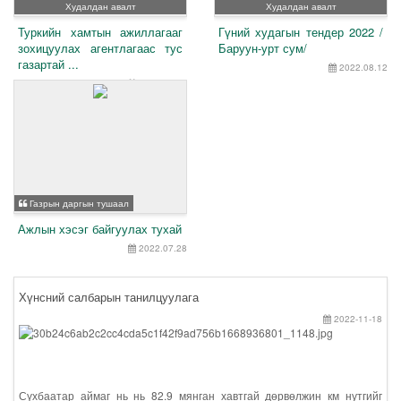
Худалдан авалт
Худалдан авалт
Туркийн хамтын ажиллагааг
Гүний худагын тендер 2022 /
зохицуулах агентлагаас тус
Баруун-урт сум/
газартай ...
2022.08.12
2022.08.15
Газрын даргын тушаал
Ажлын хэсэг байгуулах тухай
2022.07.28
Хүнсний салбарын танилцуулага
2022-11-18
Сүхбаатар аймаг нь нь 82.9 мянган хавтгай дөрвөлжин км нутгийг