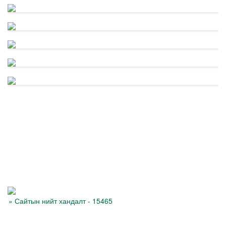
Өрх, Хүн
ам
Сүхбаатар аймаг нь 2021 оны эцэст 13 сумын 67 багт 18.8 мянган өрх,
65.2 мянган оршин суугаа ...
Баруун-Урт сумын 2 ширхэг гүний худагын цооногийн гэрээг
байгууллаа.
2022-11-09
Баруун-Урт суманд шинээр гаргах 2 ширхэг гүний худагын цооногт 2 аж
ахуй нэгж материал ирүүлэж шалгаруулалтыг ...
Сүхбаатар аймгийн "Баян тал" махны үйлдвэр Иран улс руу
халал аргаар боловсруулсан мах экспортолж байна.
2022-10-31
» Сайтын нийт хандалт - 15465
\
Сүхбаатар аймагт мах боловсруулах чиглэлээр 7 дахь жилдээ үйл