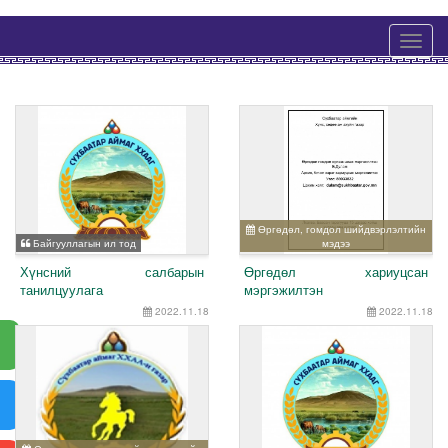
Өргөдөл, гомдол шийдвэрлэлтийн
Байгууллагын ил тод
мэдээ
Хүнсний салбарын
Өргөдөл хариуцсан
танилцуулага
мэргэжилтэн
2022.11.18
2022.11.18